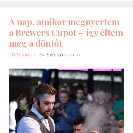
A nap, amikor megnyertem
a Brewers Cupot – így éltem
meg a döntőt
2019. január 24.
Szerző:
admin