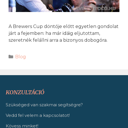
A Brewers Cup döntője előtt egyetlen gondolat
járt a fejemben: ha már idáig eljutottam,
szeretnék felállni arra a bizonyos dobogóra.
Blog
KONZULTÁCIÓ
Szükséged van szakmai segítségre?
Vedd fel velem a kapcsolatot!
Kövess minket!