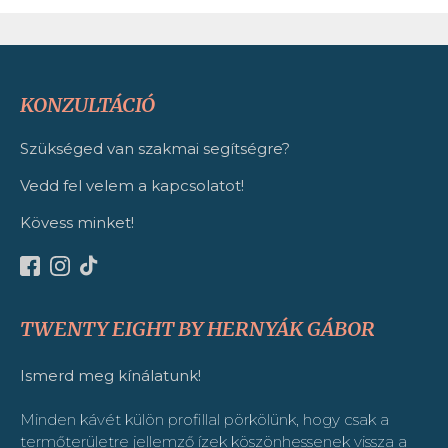
KONZULTÁCIÓ
Szükséged van szakmai segítségre?
Vedd fel velem a kapcsolatot!
Kövess minket!
TWENTY EIGHT BY HERNYÁK GÁBOR
Ismerd meg kínálatunk!
Minden kávét külön profillal pörkölünk, hogy csak a
termőterületre jellemző ízek köszönhessenek vissza a