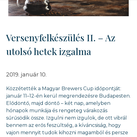
Versenyfelkészülés II. – Az
utolsó hetek izgalma
2019. január 10.
Közzétették a Magyar Brewers Cup időpontját:
január 11–12-én kerül megrendezésre Budapesten.
Elődöntő, majd döntő – két nap, amelyben
hónapok munkája és rengeteg várakozás
sűrűsödik össze. Izgulni nem izgulok, de ott vibrál
bennem az erős feszültség, a kíváncsiság, hogy
vajon mennyit tudok kihozni magamból és persze