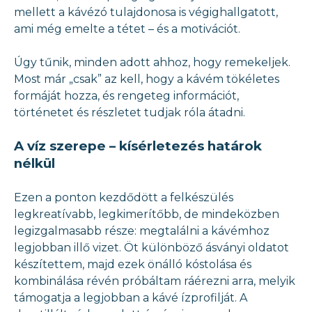
mellett a kávézó tulajdonosa is végighallgatott,
ami még emelte a tétet – és a motivációt.
Úgy tűnik, minden adott ahhoz, hogy remekeljek.
Most már „csak” az kell, hogy a kávém tökéletes
formáját hozza, és rengeteg információt,
történetet és részletet tudjak róla átadni.
A víz szerepe – kísérletezés határok
nélkül
Ezen a ponton kezdődött a felkészülés
legkreatívabb, legkimerítőbb, de mindeközben
legizgalmasabb része: megtalálni a kávémhoz
legjobban illő vizet. Öt különböző ásványi oldatot
készítettem, majd ezek önálló kóstolása és
kombinálása révén próbáltam ráérezni arra, melyik
támogatja a legjobban a kávé ízprofilját. A