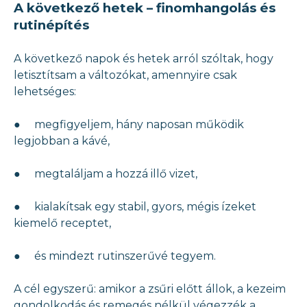
A következő hetek – finomhangolás és
rutinépítés
A következő napok és hetek arról szóltak, hogy
letisztítsam a változókat, amennyire csak
lehetséges:
● megfigyeljem, hány naposan működik
legjobban a kávé,
● megtaláljam a hozzá illő vizet,
● kialakítsak egy stabil, gyors, mégis ízeket
kiemelő receptet,
● és mindezt rutinszerűvé tegyem.
A cél egyszerű: amikor a zsűri előtt állok, a kezeim
gondolkodás és remegés nélkül végezzék a