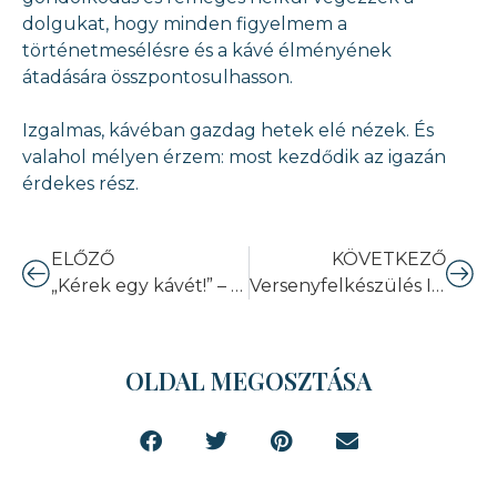
dolgukat, hogy minden figyelmem a
történetmesélésre és a kávé élményének
átadására összpontosulhasson.
Izgalmas, kávéban gazdag hetek elé nézek. És
valahol mélyen érzem: most kezdődik az igazán
érdekes rész.
ELŐZŐ
KÖVETKEZŐ
„Kérek egy kávét!” – De mégis milyet?
Versenyfelkészülés III. – A Compulsory napja
OLDAL MEGOSZTÁSA