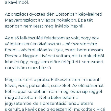
a kávémból.
Az országos győztes idén Bostonban képviselheti
Magyarországot a világbajnokságon. Ez a tét
azonban nem ijeszt meg; inkább inspirál.
Az első felkészülési feladatom az volt, hogy egy
véletlenszerűen kiválasztott – bár szerencsére
finom – kávéról előadást írjak, és azt bemutassam
Ricsinek. Nagyon kíváncsi voltam, mit tudok ebből
kihozni úgy, hogy sem előre felépített, sem ismert
narratívám nincs hozzá.
Meg is történt a próba. Előkészítettem mindent:
kávét, vizet, poharakat, csészéket. Az előadásomat
két nappal korábban írtam meg, és aznap reggel
még átfutottam. Néha belenéztem a
jegyzetembe, de a prezentáció lendületesre
sikerült, a kávék pedig egészen jól működtek. Ricsi