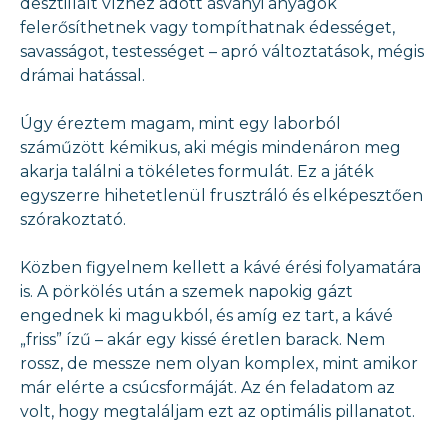
desztillált vízhez adott ásványi anyagok
felerősíthetnek vagy tompíthatnak édességet,
savasságot, testességet – apró változtatások, mégis
drámai hatással.
Úgy éreztem magam, mint egy laborból
száműzött kémikus, aki mégis mindenáron meg
akarja találni a tökéletes formulát. Ez a játék
egyszerre hihetetlenül frusztráló és elképesztően
szórakoztató.
Közben figyelnem kellett a kávé érési folyamatára
is. A pörkölés után a szemek napokig gázt
engednek ki magukból, és amíg ez tart, a kávé
„friss” ízű – akár egy kissé éretlen barack. Nem
rossz, de messze nem olyan komplex, mint amikor
már elérte a csúcsformáját. Az én feladatom az
volt, hogy megtaláljam ezt az optimális pillanatot.