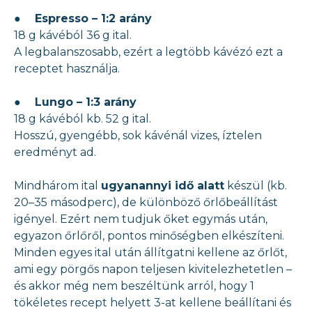
●
Espresso – 1:2 arány
18 g kávéból 36 g ital.
A legbalanszosabb, ezért a legtöbb kávézó ezt a
receptet használja.
●
Lungo – 1:3 arány
18 g kávéból kb. 52 g ital.
Hosszú, gyengébb, sok kávénál vizes, íztelen
eredményt ad.
Mindhárom ital
ugyanannyi idő alatt
készül (kb.
20–35 másodperc), de különböző őrlőbeállítást
igényel. Ezért nem tudjuk őket egymás után,
egyazon őrlőről, pontos minőségben elkészíteni.
Minden egyes ital után állítgatni kellene az őrlőt,
ami egy pörgős napon teljesen kivitelezhetetlen –
és akkor még nem beszéltünk arról, hogy 1
tökéletes recept helyett 3-at kellene beállítani és