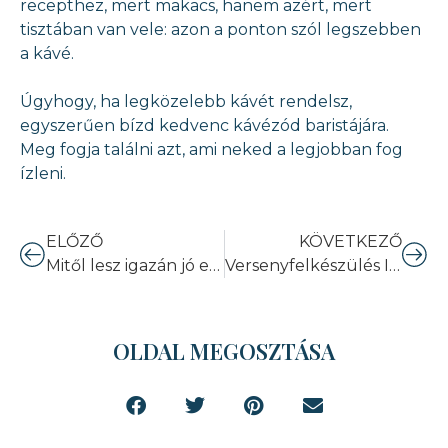
recepthez, mert makacs, hanem azért, mert
tisztában van vele: azon a ponton szól legszebben
a kávé.
Úgyhogy, ha legközelebb kávét rendelsz,
egyszerűen bízd kedvenc kávézód baristájára.
Meg fogja találni azt, ami neked a legjobban fog
ízleni.
ELŐZŐ
KÖVETKEZŐ
Mitől lesz igazán jó egy barista?
Versenyfelkészülés II. – Az utolsó hetek izgalma
OLDAL MEGOSZTÁSA