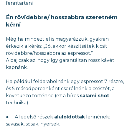
fenntartani.
Én rövidebbre/ hosszabbra szeretném
kérni
Még ha mindezt el is magyarázzuk, gyakran
érkezik a kérés: „Jó, akkor készítsétek kicsit
rövidebbre/hosszabbra az espressot.”
A baj csak az, hogy így garantáltan rossz kávét
kapnánk.
Ha például feldarabolnánk egy espressot 7 részre,
és 5 másodpercenként cserélnénk a csészét, a
következő történne (ez a híres
salami shot
technika):
● A legelső részek
aluloldottak
lennének:
savasak, sósak, nyersek.