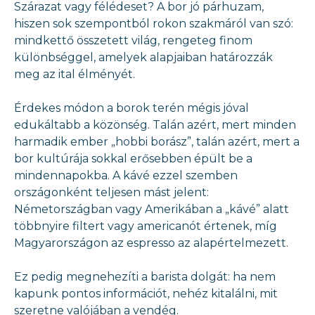
Szárazat vagy félédeset? A bor jó párhuzam,
hiszen sok szempontból rokon szakmáról van szó:
mindkettő összetett világ, rengeteg finom
különbséggel, amelyek alapjaiban határozzák
meg az ital élményét.
Érdekes módon a borok terén mégis jóval
edukáltabb a közönség. Talán azért, mert minden
harmadik ember „hobbi borász”, talán azért, mert a
bor kultúrája sokkal erősebben épült be a
mindennapokba. A kávé ezzel szemben
országonként teljesen mást jelent:
Németországban vagy Amerikában a „kávé” alatt
többnyire filtert vagy americanót értenek, míg
Magyarországon az espresso az alapértelmezett.
Ez pedig megnehezíti a barista dolgát: ha nem
kapunk pontos információt, nehéz kitalálni, mit
szeretne valójában a vendég.