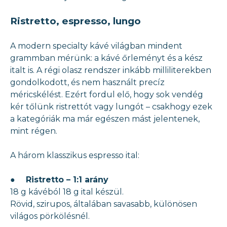
Ristretto, espresso, lungo
A modern specialty kávé világban mindent
grammban mérünk: a kávé őrleményt és a kész
italt is. A régi olasz rendszer inkább milliliterekben
gondolkodott, és nem használt precíz
méricskélést. Ezért fordul elő, hogy sok vendég
kér tőlünk ristrettót vagy lungót – csakhogy ezek
a kategóriák ma már egészen mást jelentenek,
mint régen.
A három klasszikus espresso ital:
●
Ristretto – 1:1 arány
18 g kávéból 18 g ital készül.
Rövid, szirupos, általában savasabb, különösen
világos pörkölésnél.