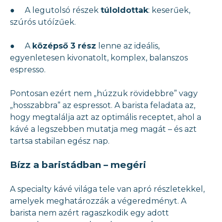
● A legutolsó részek
túloldottak
: keserűek,
szúrós utóízűek.
● A
középső 3 rész
lenne az ideális,
egyenletesen kivonatolt, komplex, balanszos
espresso.
Pontosan ezért nem „húzzuk rövidebbre” vagy
„hosszabbra” az espressot. A barista feladata az,
hogy megtalálja azt az optimális receptet, ahol a
kávé a legszebben mutatja meg magát – és azt
tartsa stabilan egész nap.
Bízz a baristádban – megéri
A specialty kávé világa tele van apró részletekkel,
amelyek meghatározzák a végeredményt. A
barista nem azért ragaszkodik egy adott